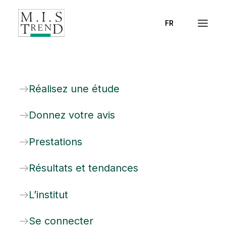
FR
SOPHIA 1996
Accueil
Posts Tagged "SOPHIA 1996"
Réalisez une étude
Donnez votre avis
Prestations
SOPHIA 1996
Résultats et tendances
Rien Trouvé
L’institut
Il semble que nous ne pouvons pas trouver ce
Se connecter