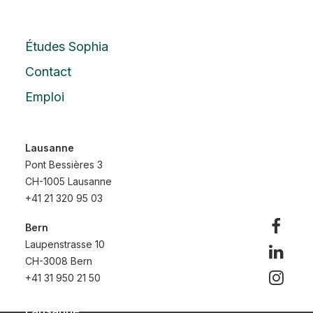
que vous cherchez. Peut-être qu'une recherche
peut vous aider.
Études Sophia
Contact
Emploi
Lausanne
Pont Bessières 3
CH-1005 Lausanne
+41 21 320 95 03
Bern
Laupenstrasse 10
CH-3008 Bern
+41 31 950 21 50
Lausanne