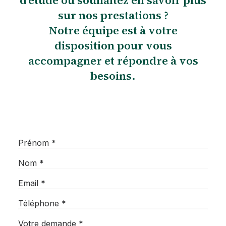
d’étude ou souhaitez en savoir plus
sur nos prestations ?
Notre équipe est à votre
disposition pour vous
accompagner et répondre à vos
besoins.
Section
Prénom
*
Nom
*
Email
*
Téléphone
*
Votre demande
*