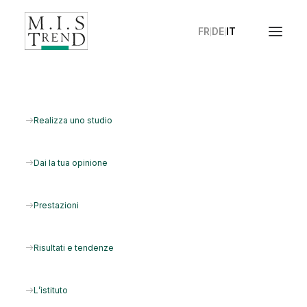
FR
DE
IT
|
|
Chi siamo
Realizza uno studio
Più di 40 anni di esperienza al vostro
Dai la tua opinione
servizio.
Prestazioni
Unisciti al nostro panel
Risultati e tendenze
L’istituto