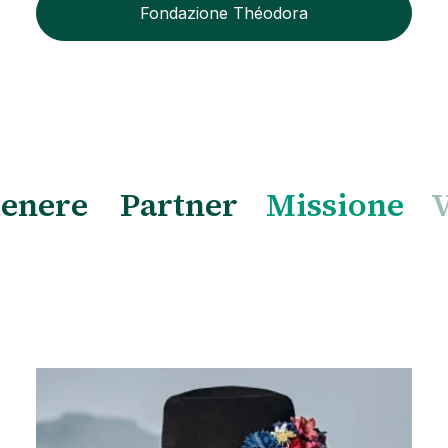
Fondazione Théodora
tenere
Partner
Missione
V