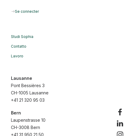
Se connecter
Studi Sophia
Contatto
Lavoro
Lausanne
Pont Bessières 3
CH-1005 Lausanne
+41 21 320 95 03
Bern
Laupenstrasse 10
MIS Trend ha a cuore il sostegno
CH-3008 Bern
+41 31 950 21 50