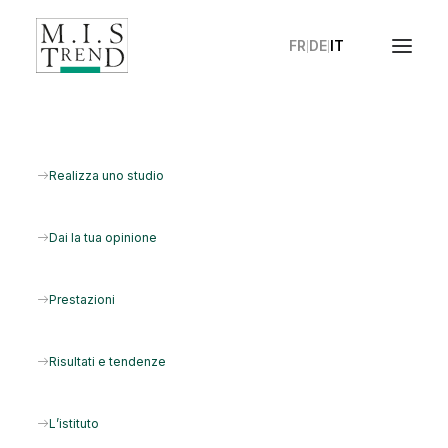
FR
DE
IT
|
|
Partnership
Realizza uno studio
Sostegno alle organizzazioni caritative
Dai la tua opinione
Prestazioni
Risultati e tendenze
L’istituto