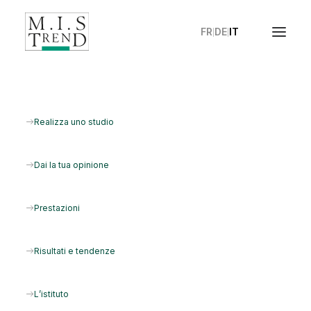
FR
DE
IT
|
|
Realizza uno studio
Dai la tua opinione
Prestazioni
Risultati e tendenze
SONDAGGIO D'OPINIONE
|
25 Novembre
2025
L’istituto