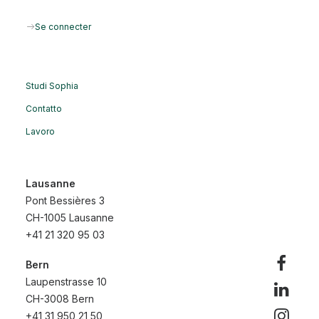
Classe moyenne en
Se connecter
Suisse : un sentiment
d’appartenance fort,
Studi Sophia
mais des perspectives
Contatto
assombries
Lavoro
Lausanne
Pont Bessières 3
CH-1005 Lausanne
+41 21 320 95 03
Dans le cadre d’un partenariat avec Le Temps,
Bern
MIS Trend a interrogé en novembre 2025 plus
Laupenstrasse 10
de 2800 personnes en Suisse afin de mieux
CH-3008 Bern
comprendre comment la population se situe
+41 31 950 21 50